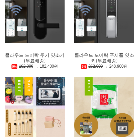
클라우드 도어락 주키 잇소키
클라우드 도어락 푸시풀 잇소
(무료배송)
키(무료배송)
192,000
→
182,400원
262,000
→
248,900원
5%
5%
BEST
SALE
BEST