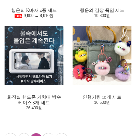
행운의 K바자 4종 세트
행운의 김장 죽염 세트
9,900
→
8,910원
19,800원
10%
화장실 핸드폰 거치대 방수
인형키링 10개 세트
케이스 5개 세트
16,500원
26,400원