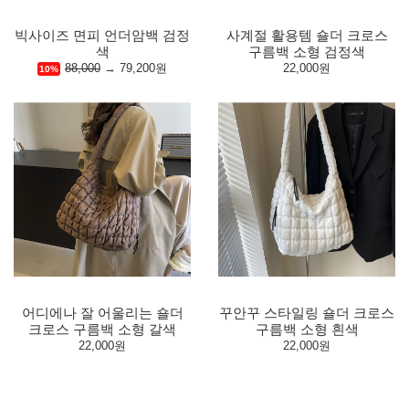
빅사이즈 면피 언더암백 검정
사계절 활용템 숄더 크로스
색
구름백 소형 검정색
88,000
→
79,200원
22,000원
10%
어디에나 잘 어울리는 숄더
꾸안꾸 스타일링 숄더 크로스
크로스 구름백 소형 갈색
구름백 소형 흰색
22,000원
22,000원