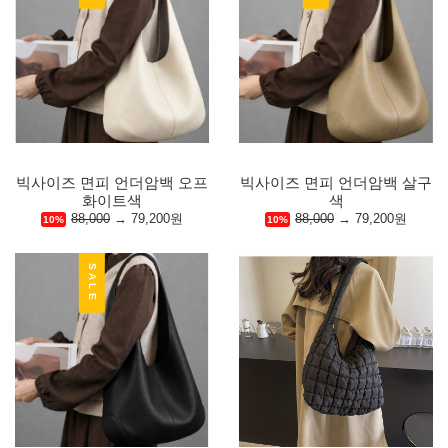
빅사이즈 면피 언더암백 오프
빅사이즈 면피 언더암백 살구
화이트색
색
88,000
→
79,200원
88,000
→
79,200원
10%
10%
SALE